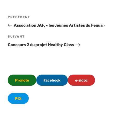
Navigation
Article
PRÉCÉDENT
de
précédent
Association JAF, » les Jeunes Artistes du Fenua »
l’article
Article
SUIVANT
suivant
Concours 2 du projet Healthy Class
Pronote
Facebook
e-sidoc
PIX