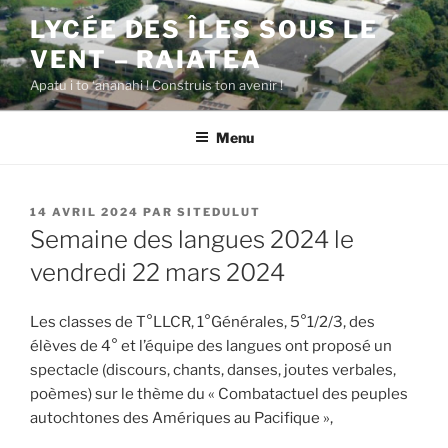
Aller
LYCÉE DES ÎLES SOUS LE
au
VENT – RAIATEA
contenu
principal
Apatu i to ‘ananahi ! Construis ton avenir !
Menu
PUBLIÉ
14 AVRIL 2024
PAR
SITEDULUT
LE
Semaine des langues 2024 le
vendredi 22 mars 2024
Les classes de T°LLCR, 1°Générales, 5°1/2/3, des
élèves de 4° et l’équipe des langues ont proposé un
spectacle (discours, chants, danses, joutes verbales,
poèmes) sur le thème du « Combatactuel des peuples
autochtones des Amériques au Pacifique »,