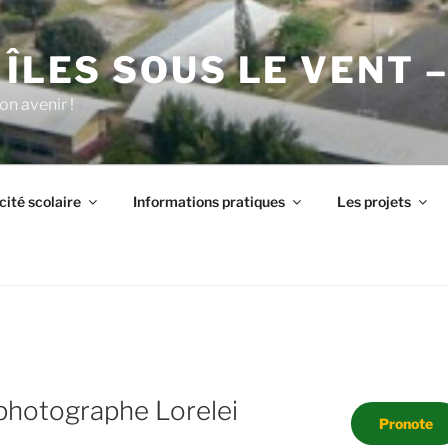
 ÎLES SOUS LE VENT 
on avenir !
cité scolaire
Informations pratiques
Les projets
T
photographe Lorelei
Pronote