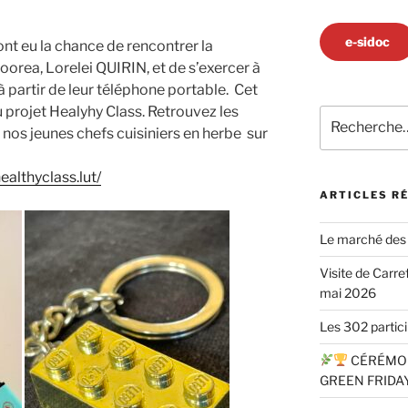
e-sidoc
nt eu la chance de rencontrer la
rea, Lorelei QUIRIN, et de s’exercer à
à partir de leur téléphone portable. Cet
du projet Healyhy Class. Retrouvez les
Recherche
os jeunes chefs cuisiniers en herbe sur
pour
:
althyclass.lut/
ARTICLES R
Le marché des 
Visite de Carre
mai 2026
Les 302 partici
CÉRÉMON
GREEN FRIDA