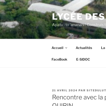
Aller
au
LYCÉE DES
contenu
principal
Apatu i to ‘ananahi ! Construis t
Accueil
Actualités
La 
FaceBook
E-SIDOC
PUBLIÉ
21 AVRIL 2024
PAR
SITEDULU
LE
Rencontre avec la 
QUIRIN