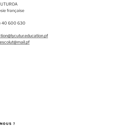
5 UTUROA
sie française
9) 40 600 630
ction@lycutur.education.pf
iescolut@mail.pf
NOUS ?