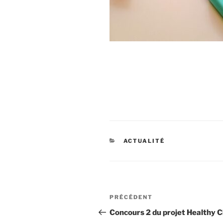
CATÉGORIES
ACTUALITÉ
Navigation
Article
PRÉCÉDENT
de
précédent
Concours 2 du projet Healthy C