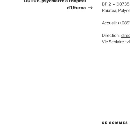
DUTUE, psychiatre à l’hôpital
BP 2 – 9873
d’Uturoa
Raiatea, Polyné
Accueil : (+68
Direction :
dire
Vie Scolaire :
v
OÙ SOMMES-