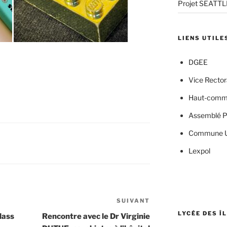
Projet SEATT
LIENS UTILE
DGEE
Vice Rector
Haut-commi
Assemblé P
Commune U
Lexpol
SUIVANT
Article
suivant
LYCÉE DES Î
lass
Rencontre avec le Dr Virginie