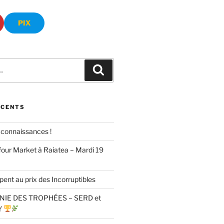
PIX
Recherche
ÉCENTS
connaissances !
four Market à Raiatea – Mardi 19
pent au prix des Incorruptibles
IE DES TROPHÉES – SERD et
Y