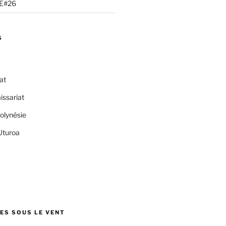
LE#26
S
at
ssariat
olynésie
turoa
LES SOUS LE VENT