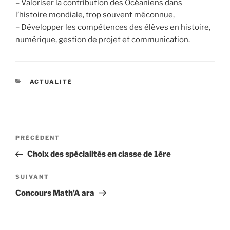
– Valoriser la contribution des Océaniens dans
l’histoire mondiale, trop souvent méconnue,
– Développer les compétences des élèves en histoire,
numérique, gestion de projet et communication.
CATÉGORIES
ACTUALITÉ
Navigation
Article
PRÉCÉDENT
de
précédent
Choix des spécialités en classe de 1ère
l’article
Article
SUIVANT
suivant
Concours Math’A ara