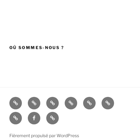
OÙ SOMMES-NOUS ?
Accueil
Actualités
La
Informations
Les
ENT
cité
pratiques
projets
NATI
PRONOTE
FaceBook
E-
scolaire
RUA
SIDOC
Fièrement propulsé par WordPress