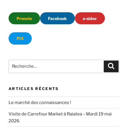
Pronote
Facebook
e-sidoc
PIX
Recherche
Recher
pour
:
ARTICLES RÉCENTS
Le marché des connaissances !
Visite de Carrefour Market à Raiatea – Mardi 19 mai
2026