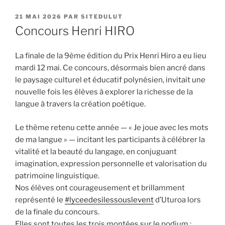
PUBLIÉ
21 MAI 2026
PAR
SITEDULUT
LE
Concours Henri HIRO
La finale de la 9ème édition du Prix Henri Hiro a eu lieu
mardi 12 mai. Ce concours, désormais bien ancré dans
le paysage culturel et éducatif polynésien, invitait une
nouvelle fois les élèves à explorer la richesse de la
langue à travers la création poétique.
Le thème retenu cette année — « Je joue avec les mots
de ma langue » — incitant les participants à célébrer la
vitalité et la beauté du langage, en conjuguant
imagination, expression personnelle et valorisation du
patrimoine linguistique.
Nos élèves ont courageusement et brillamment
représenté le
#lyceedesilessouslevent
d’Uturoa lors
de la finale du concours.
Elles sont toutes les trois montées sur le podium :