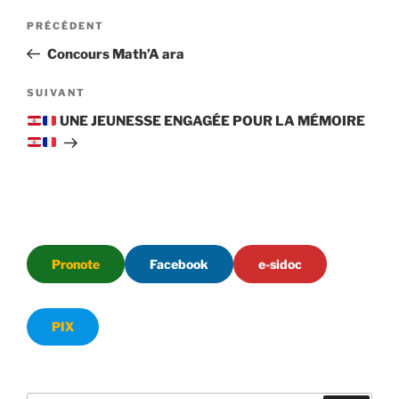
Navigation
Article
PRÉCÉDENT
de
précédent
Concours Math’A ara
l’article
Article
SUIVANT
suivant
UNE JEUNESSE ENGAGÉE POUR LA MÉMOIRE
Pronote
Facebook
e-sidoc
PIX